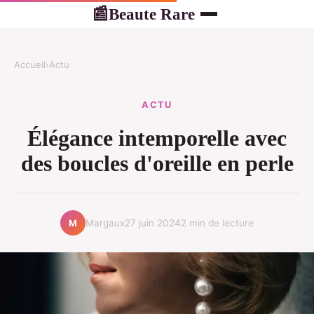
Beaute Rare
📰
Accueil
›
Actu
ACTU
Élégance intemporelle avec
des boucles d'oreille en perle
Margaux
27 juin 2024
2 min de lecture
M