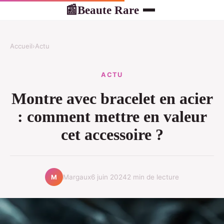
Beaute Rare
📰
Accueil
›
Actu
ACTU
Montre avec bracelet en acier
: comment mettre en valeur
cet accessoire ?
Margaux
6 juin 2024
2 min de lecture
M