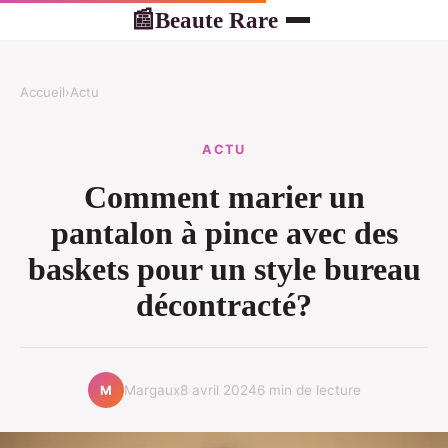
Beaute Rare
📰
Accueil
›
Actu
ACTU
Comment marier un
pantalon à pince avec des
baskets pour un style bureau
décontracté?
Margaux
8 avril 2024
6 min de lecture
M